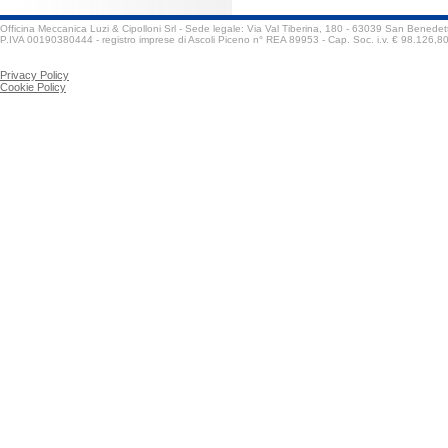
Officina Meccanica Luzi & Cipolloni Srl - Sede legale: Via Val Tiberina, 180 - 63039 San Benedet
P.IVA 00190380444 - registro imprese di Ascoli Piceno n° REA 89953 - Cap. Soc. i.v. € 98.126,8
Privacy Policy
Cookie Policy